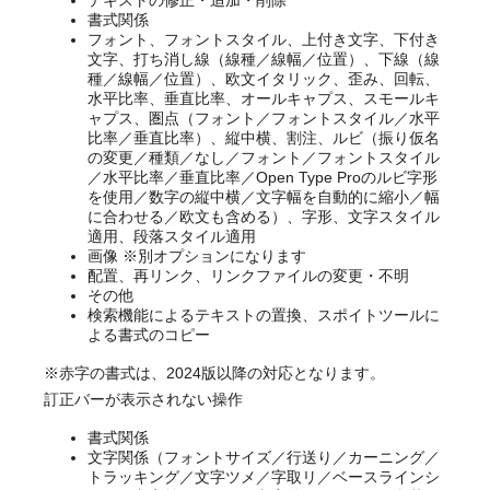
テキストの修正・追加・削除
書式関係
フォント、フォントスタイル、上付き文字、下付き
文字、打ち消し線（線種／線幅／位置）、下線（線
種／線幅／位置）、欧文イタリック、歪み、回転、
水平比率、垂直比率、オールキャプス、スモールキ
ャプス、圏点
（フォント／フォントスタイル／水平
比率／垂直比率）
、縦中横、割注、ルビ（振り仮名
の変更／種類／
なし／フォント／フォントスタイル
／水平比率／垂直比率／Open Type Proのルビ字形
を使用／数字の縦中横／文字幅を自動的に縮小／幅
に合わせる／欧文も含める
）、字形、文字スタイル
適用、段落スタイル適用
画像 ※別オプションになります
配置、再リンク、リンクファイルの変更・不明
その他
検索機能によるテキストの置換、スポイトツールに
よる書式のコピー
※
赤字
の書式は、2024版以降の対応となります。
訂正バーが表示されない操作
書式関係
文字関係（フォントサイズ／行送り／カーニング／
トラッキング／文字ツメ／字取リ／ベースラインシ