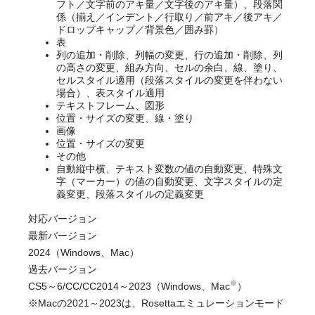
フト／文字前のアキ量／文字後のアキ量）、段落関
係（揃え／インデント／行取り／前アキ／後アキ／
ドロップキャップ／背景色／囲み罫）
表
列の追加・削除、列幅の変更、行の追加・削除、列
の高さの変更、組み方向、セルの余白、線、塗り、
セルスタイル適用（段落スタイルの変更を伴わない
場合）、表スタイル適用
テキストフレーム、図形
位置・サイズの変更、線・塗り
画像
位置・サイズの変更
その他
自動縦中横、テキスト変数の値の自動変更、特殊文
字（マーカー）の値の自動変更、文字スタイルの定
義変更、段落スタイルの定義変更
対応バージョン
最新バージョン
2024（Windows、Mac）
過去バージョン
※
CS5～6/CC/CC2014～2023（Windows、Mac
）
※Macの2021～2023は、Rosettaエミュレーションモード