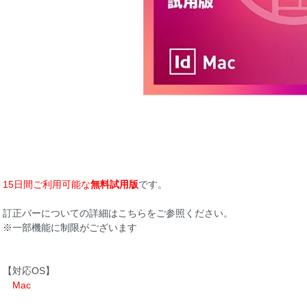
15日間ご利用可能な
無料試用版
です。
訂正バーについての詳細は
こちら
をご参照ください。
※一部機能に制限がございます
【対応OS】
Mac